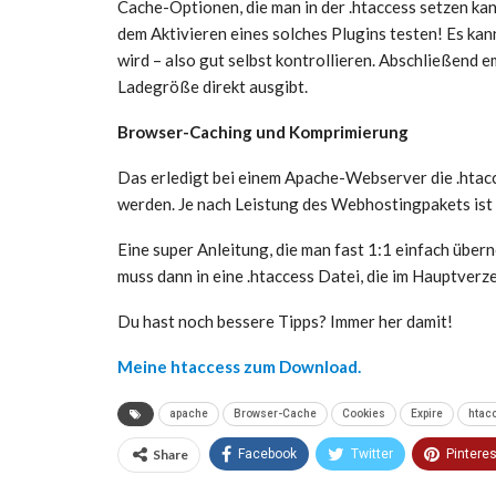
Cache-Optionen, die man in der .htaccess setzen kan
dem Aktivieren eines solches Plugins testen! Es kan
wird – also gut selbst kontrollieren. Abschließend 
Ladegröße direkt ausgibt.
Browser-Caching und Komprimierung
Das erledigt bei einem Apache-Webserver die .hta
werden. Je nach Leistung des Webhostingpakets ist 
Eine super Anleitung, die man fast 1:1 einfach über
muss dann in eine .htaccess Datei, die im Hauptverz
Du hast noch bessere Tipps? Immer her damit!
Meine htaccess zum Download.
apache
Browser-Cache
Cookies
Expire
htac
Share
Facebook
Twitter
Pinteres