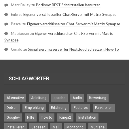
Marc Ballay
zu
Podlove: REST Schnittstellen benutzen
Eule
zu
Eigener verschlüsselter Chat-Server mit Matrix Synapse
Pascal
zu
Eigener verschlüsselter Chat-Server mit Matrix Synapse
Matrixuser
zu
Eigener verschlüsselter Chat-Server mit Matrix
Synapse
Gerald
zu
Signalisierungsserver für Nextcloud aufsetzen: How-To
SCHLAGWÖRTER
Alternative
Anleitung
apache
Audio
Bewertung
Debian
Empfehlung
Erfahrung
Features
Funktionen
Google+
Hilfe
how to
Icinga2
Installation
installieren
Ladezeit
Mail
Monitoring
Multisite