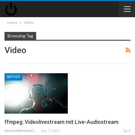
Home
Video
Browsing Tag
Video
SERVER
ffmpeg: Videolivestream mit Live-Audiostream
BENJAMIN HARTWICH
Sep. 7, 2021
0