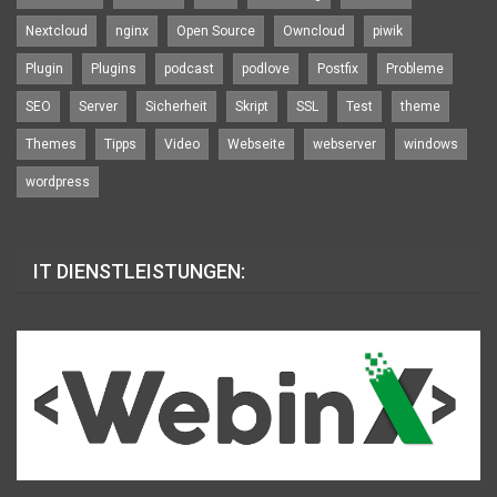
Nextcloud
nginx
Open Source
Owncloud
piwik
Plugin
Plugins
podcast
podlove
Postfix
Probleme
SEO
Server
Sicherheit
Skript
SSL
Test
theme
Themes
Tipps
Video
Webseite
webserver
windows
wordpress
IT DIENSTLEISTUNGEN: