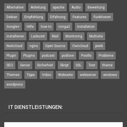
Alternative
Anleitung
apache
Audio
Bewertung
Debian
Empfehlung
Erfahrung
Features
Funktionen
Google+
Hilfe
how to
Icinga2
Installation
installieren
Ladezeit
Mail
Monitoring
Multisite
Nextcloud
nginx
Open Source
Owncloud
piwik
Plugin
Plugins
podcast
podlove
Postfix
Probleme
SEO
Server
Sicherheit
Skript
SSL
Test
theme
Themes
Tipps
Video
Webseite
webserver
windows
wordpress
IT DIENSTLEISTUNGEN: