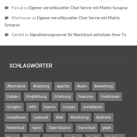
Pascal
zu
Eigener verschlüsselter Chat-Server mit Matrix Synapse
Matrixuser
zu
Eigener verschlüsselter Chat-Server mit Matrix
Synapse
Gerald
zu
Signalisierungsserver für Nextcloud aufsetzen: How-To
SCHLAGWÖRTER
Alternative
Anleitung
apache
Audio
Bewertung
Debian
Empfehlung
Erfahrung
Features
Funktionen
Google+
Hilfe
how to
Icinga2
Installation
installieren
Ladezeit
Mail
Monitoring
Multisite
Nextcloud
nginx
Open Source
Owncloud
piwik