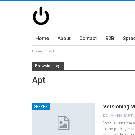
Home
About
Contact
B2B
Spra
Home
Apt
Browsing Tag
Apt
Versioning 
SERVER
BENJAMIN HART
Who is using the 
some packages vi
installed. Error 