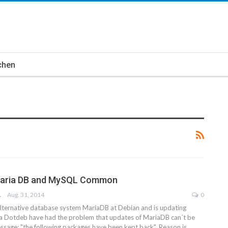
chen
Maria DB and MySQL Common
WICH
Aug. 31, 2014
0
alternative database system MariaDB at Debian and is updating
a Dotdeb have had the problem that updates of MariaDB can´t be
message: "the following packages have been kept back". Reason is…