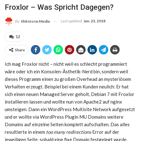
Froxlor – Was Spricht Dagegen?
Last updated
Jan. 23, 2018
By
Shitstorm Media
12
Share
Ich mag Froxlor nicht – nicht weil es schlecht programmiert
wäre oder ich ein Konsolen-Ästhetik-Nerd bin, sondern weil
dieses Programm einen zu großen Overhead an mysteriösem
Verhalten erzeugt. Beispiel bei einem Kunden neulich: Er hat
sich einen neuen Managed Server geholt, Debian 7 mit Froxlor
installieren lassen und wollte nun von Apache2 auf nginx
umsteigen. Dann ein WordPress Multisite Network aufgesetzt
und er wollte via WordPress Plugin MU Domains weitere
Domains auf einzelne Seiten komplett aufschalten. Das alles
resultierte in einem
too many redirections
Error auf der
jeweiligen Seite, sobald eine fixe Domain festgelegt wurde.