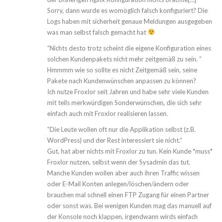
Sorry, dann wurde es womöglich falsch konfiguriert? Die
Logs haben mit sicherheit genaue Meldungen ausgegeben
was man selbst falsch gemacht hat
“Nichts desto trotz scheint die eigene Konfiguration eines
solchen Kundenpakets nicht mehr zeitgemäß zu sein. ”
Hmmmm wie so sollte es nicht Zeitgemäß sein, seine
Pakete nach Kundenwünschen anpassen zu können?
Ich nutze Froxlor seit Jahren und habe sehr viele Kunden
mit teils merkwürdigen Sonderwünschen, die sich sehr
einfach auch mit Froxlor realisieren lassen.
“Die Leute wollen oft nur die Applikation selbst (z.B.
WordPress) und der Rest interessiert sie nicht.”
Gut, hat aber nichts mit Froxlor zu tun. Kein Kunde *muss*
Froxlor nutzen, selbst wenn der Sysadmin das tut.
Manche Kunden wollen aber auch ihren Traffic wissen
oder E-Mail Konten anlegen/löschen/ändern oder
brauchen mal schnell einen FTP Zugang für einen Partner
oder sonst was. Bei wenigen Kunden mag das manuell auf
der Konsole noch klappen, irgendwann wirds einfach