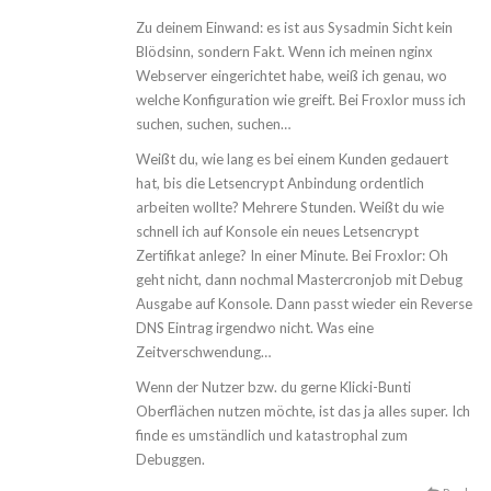
Zu deinem Einwand: es ist aus Sysadmin Sicht kein
Blödsinn, sondern Fakt. Wenn ich meinen nginx
Webserver eingerichtet habe, weiß ich genau, wo
welche Konfiguration wie greift. Bei Froxlor muss ich
suchen, suchen, suchen…
Weißt du, wie lang es bei einem Kunden gedauert
hat, bis die Letsencrypt Anbindung ordentlich
arbeiten wollte? Mehrere Stunden. Weißt du wie
schnell ich auf Konsole ein neues Letsencrypt
Zertifikat anlege? In einer Minute. Bei Froxlor: Oh
geht nicht, dann nochmal Mastercronjob mit Debug
Ausgabe auf Konsole. Dann passt wieder ein Reverse
DNS Eintrag irgendwo nicht. Was eine
Zeitverschwendung…
Wenn der Nutzer bzw. du gerne Klicki-Bunti
Oberflächen nutzen möchte, ist das ja alles super. Ich
finde es umständlich und katastrophal zum
Debuggen.