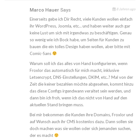
8 Jahren ago
Marco Hauer
Says
Einerseits gebe ich Dir Recht, viele Kunden wollen einfach
ihr WordPress, Joomla, etc… und haben weiter auch gar
keine Lust um sich mit irgendwas zu beschäftigen. Genau
so wenig wie ich Bock habe, um Seiten für Kunden zu
bauen die ein tolles Design haben wollen, aber bitte mit
Comic-Sans
Warum soll ich das alles von Hand konfigurieren, wenn
Froxlor das automatisch für mich macht, inklusive
Letsencrypt, DNS-Einstellungen, DKIM, etc..? Mal von der
Zeit die keiner bezahlen möchte abgesehen, kommt hinzu
das diese Configs irgendwann veraltet sein werden, und
dann bin ich froh, wenn ich das nicht von Hand auf den
aktuellen Stand bringen muss.
Bei mir bekommen die Kunden ihre Domains, Froxlor und
auf Wunsch auch ihr CMS kostenlos dazu. Dann sollen sie
doch machen was sie wollen oder sich jemanden suchen,
der es macht