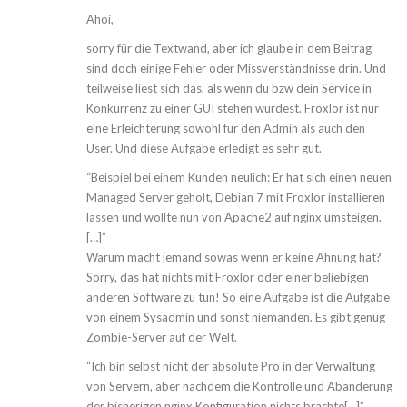
Ahoi,
sorry für die Textwand, aber ich glaube in dem Beitrag
sind doch einige Fehler oder Missverständnisse drin. Und
teilweise liest sich das, als wenn du bzw dein Service in
Konkurrenz zu einer GUI stehen würdest. Froxlor ist nur
eine Erleichterung sowohl für den Admin als auch den
User. Und diese Aufgabe erledigt es sehr gut.
“Beispiel bei einem Kunden neulich: Er hat sich einen neuen
Managed Server geholt, Debian 7 mit Froxlor installieren
lassen und wollte nun von Apache2 auf nginx umsteigen.
[…]”
Warum macht jemand sowas wenn er keine Ahnung hat?
Sorry, das hat nichts mit Froxlor oder einer beliebigen
anderen Software zu tun! So eine Aufgabe ist die Aufgabe
von einem Sysadmin und sonst niemanden. Es gibt genug
Zombie-Server auf der Welt.
“Ich bin selbst nicht der absolute Pro in der Verwaltung
von Servern, aber nachdem die Kontrolle und Abänderung
der bisherigen nginx Konfiguration nichts brachte[…]”