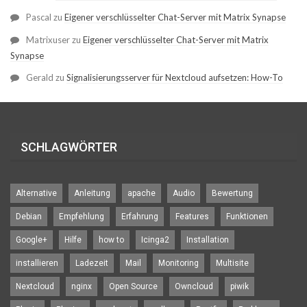
Pascal
zu
Eigener verschlüsselter Chat-Server mit Matrix Synapse
Matrixuser
zu
Eigener verschlüsselter Chat-Server mit Matrix
Synapse
Gerald
zu
Signalisierungsserver für Nextcloud aufsetzen: How-To
SCHLAGWÖRTER
Alternative
Anleitung
apache
Audio
Bewertung
Debian
Empfehlung
Erfahrung
Features
Funktionen
Google+
Hilfe
how to
Icinga2
Installation
installieren
Ladezeit
Mail
Monitoring
Multisite
Nextcloud
nginx
Open Source
Owncloud
piwik