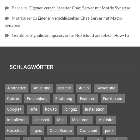
Pascal
zu
Eigener verschlüsselter Chat-Server mit Matrix Synapse
Matrixuser
zu
Eigener verschlüsselter Chat-Server mit Matrix
Synapse
Gerald
zu
Signalisierungsserver für Nextcloud aufsetzen: How-To
SCHLAGWÖRTER
Alternative
Anleitung
apache
Audio
Bewertung
Debian
Empfehlung
Erfahrung
Features
Funktionen
Google+
Hilfe
how to
Icinga2
Installation
installieren
Ladezeit
Mail
Monitoring
Multisite
Nextcloud
nginx
Open Source
Owncloud
piwik