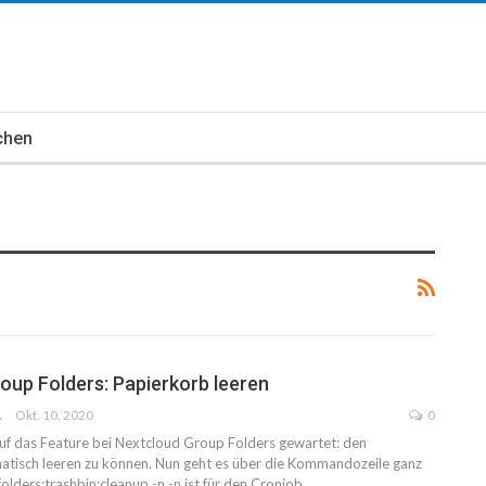
chen
oup Folders: Papierkorb leeren
WICH
Okt. 10, 2020
0
uf das Feature bei Nextcloud Group Folders gewartet: den
tisch leeren zu können. Nun geht es über die Kommandozeile ganz
olders:trashbin:cleanup -n -n ist für den Cronjob…