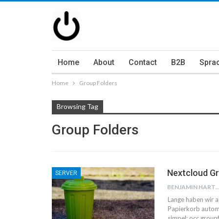
Home
About
Contact
B2B
Spra
Home
Group Folders
Browsing Tag
Group Folders
Nextcloud Gr
SERVER
BENJAMIN HART
Lange haben wir a
Papierkorb automa
simpel: occ groupf