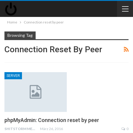
Home
Connection reset by peer
Browsing Tag
Connection Reset By Peer
SERVER
phpMyAdmin: Connection reset by peer
SHITSTORM MEDIA
März 26, 2016
0