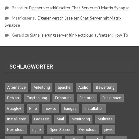
Pascal
zu
Eigener verschlüsselter Chat-Server mit Matrix Synapse
Matrixuser
zu
Eigener verschlüsselter Chat-Server mit Matrix
Synapse
Gerald
zu
Signalisierungsserver für Nextcloud aufsetzen: How-To
SCHLAGWÖRTER
Alternative
Anleitung
apache
Audio
Bewertung
Debian
Empfehlung
Erfahrung
Features
Funktionen
Google+
Hilfe
how to
Icinga2
Installation
installieren
Ladezeit
Mail
Monitoring
Multisite
Nextcloud
nginx
Open Source
Owncloud
piwik