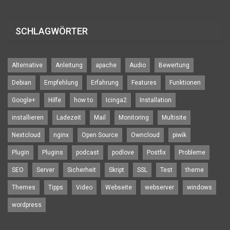
SCHLAGWÖRTER
Alternative
Anleitung
apache
Audio
Bewertung
Debian
Empfehlung
Erfahrung
Features
Funktionen
Google+
Hilfe
how to
Icinga2
Installation
installieren
Ladezeit
Mail
Monitoring
Multisite
Nextcloud
nginx
Open Source
Owncloud
piwik
Plugin
Plugins
podcast
podlove
Postfix
Probleme
SEO
Server
Sicherheit
Skript
SSL
Test
theme
Themes
Tipps
Video
Webseite
webserver
windows
wordpress